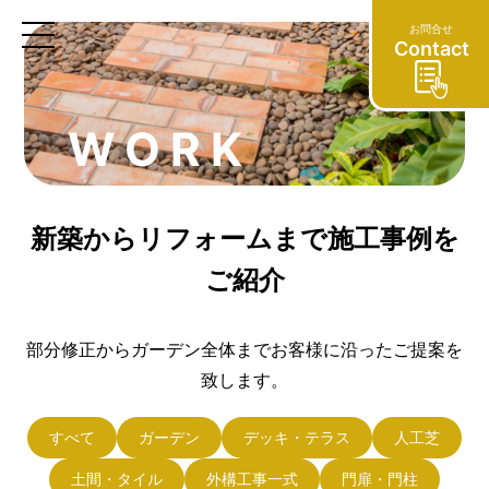
お問合せ
Contact
WORK
新
築
か
ら
リ
フ
ォ
ー
ム
ま
で
施
工
事
例
を
ご
紹
介
部分修正からガーデン全体までお客様に沿ったご提案を
致します。
すべて
ガーデン
デッキ・テラス
人工芝
土間・タイル
外構工事一式
門扉・門柱